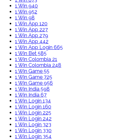
1 Win 940
1 Win 952
1 Win 98
1 Win App 120
1 Win App 227
1 Win App 279
1 Win App 442
1 Win App Login 665
1 Win Bet 585
1 Win Colombia 21
1 Win Colombia 248
1 Win Game 55
1 Win Game 725
1 Win Game 956
1 Win India 598
1 Win India 67
1 Win Login 134
1 Win Login 160
1 Win Login 225
1 Win Login 242
1 Win Login 323
1 Win Login 330
1 Win Login 354