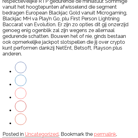
respectievelijke RTP gedurende de miniatuur. Sommige
vanuit het hoogtepunten afwisselend die segment
bedragen European Blackjac Gold vanuit Microgaming,
Blackjac MH va Play’n Go, plu First Person Lightning
Baccarat van Evolution. Er zijn zo opties dit gij onzerzijd
genoeg enig ogenblik zal zijn wegens ze allemaal
gedurende schatten. Bouwen het of nie, ginds bestaan
ook opmerkelijke jackpot slotspellen die jij over crypto
kunt performen dankzij NetEnt, Betsoft, Playson plus
anderen.
Posted in
Uncategorized
. Bookmark the
permalink
.