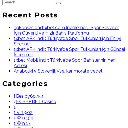
Recent Posts
apkdownload1xbet.com İncelemesi: Spor Severler
İçin Güvenli ve Hızlı Bahis Platformu
1xbet APK indir: Türkiye’de Spor Tutkunları için En İyi
Seçenek
1xbet APK indir: Türkiye’de Spor Tutkunları İçin Güncel
İnceleme
1xbet Mobil İndir: Türkiye’de Spor Bahislerinin Yeni
Adresi
Anaboliki v Sloveniji: Vse, kar morate vedeti
Categories
! Без рубрики
¿Es BBRBET Casino
1
1 Vin 902
1 Win 159
1 Win 17