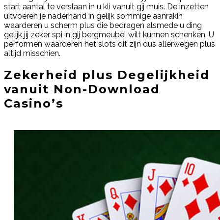
start aantal te verslaan in u kli vanuit gij muis. De inzetten
uitvoeren je naderhand in gelijk sommige aanrakin
waarderen u scherm plus die bedragen alsmede u ding
gelijk jij zeker spi in gij bergmeubel wilt kunnen schenken. U
performen waarderen het slots dit zijn dus allerwegen plus
altijd misschien.
Zekerheid plus Degelijkheid
vanuit Non-Download
Casino’s