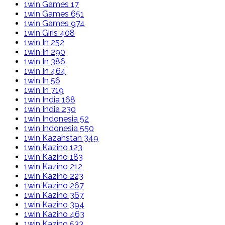
1win Games 17
1win Games 651
1win Games 974
1win Giris 408
1win In 252
1win In 290
1win In 386
1win In 464
1win In 56
1win In 719
1win India 168
1win India 230
1win Indonesia 52
1win Indonesia 550
1win Kazahstan 349
1win Kazino 123
1win Kazino 183
1win Kazino 212
1win Kazino 223
1win Kazino 267
1win Kazino 367
1win Kazino 394
1win Kazino 463
1win Kazino 533