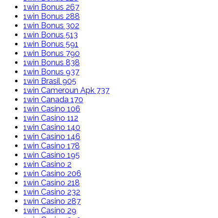
1win Bonus 267
1win Bonus 288
1win Bonus 302
1win Bonus 513
1win Bonus 591
1win Bonus 790
1win Bonus 838
1win Bonus 937
1win Brasil 905
1win Cameroun Apk 737
1win Canada 170
1win Casino 106
1win Casino 112
1win Casino 140
1win Casino 146
1win Casino 178
1win Casino 195
1win Casino 2
1win Casino 206
1win Casino 218
1win Casino 232
1win Casino 287
1win Casino 29