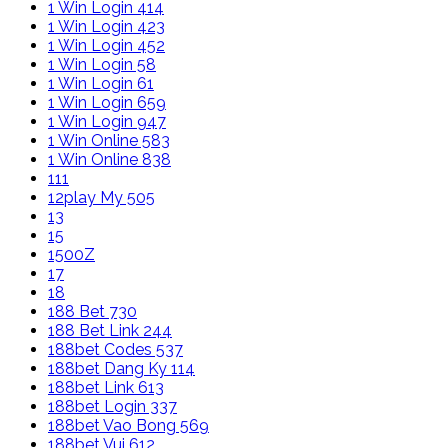
1 Win Login 414
1 Win Login 423
1 Win Login 452
1 Win Login 58
1 Win Login 61
1 Win Login 659
1 Win Login 947
1 Win Online 583
1 Win Online 838
111
12play My 505
13
15
1500Z
17
18
188 Bet 730
188 Bet Link 244
188bet Codes 537
188bet Dang Ky 114
188bet Link 613
188bet Login 337
188bet Vao Bong 569
188bet Vui 612