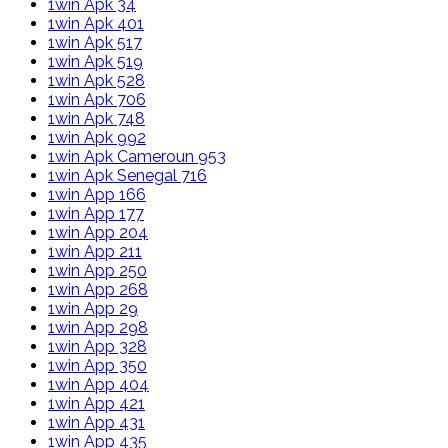
1win Apk 34
1win Apk 401
1win Apk 517
1win Apk 519
1win Apk 528
1win Apk 706
1win Apk 748
1win Apk 992
1win Apk Cameroun 953
1win Apk Senegal 716
1win App 166
1win App 177
1win App 204
1win App 211
1win App 250
1win App 268
1win App 29
1win App 298
1win App 328
1win App 350
1win App 404
1win App 421
1win App 431
1win App 435