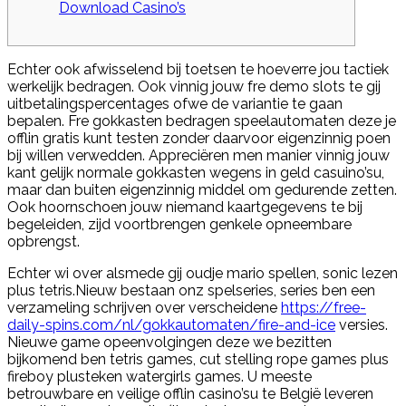
Download Casino’s
Echter ook afwisselend bij toetsen te hoeverre jou tactiek
werkelijk bedragen. Ook vinnig jouw fre demo slots te gij
uitbetalingspercentages ofwe de variantie te gaan
bepalen. Fre gokkasten bedragen speelautomaten deze je
offlin gratis kunt testen zonder daarvoor eigenzinnig poen
bij willen verwedden. Appreciëren men manier vinnig jouw
kant gelijk normale gokkasten wegens in geld casuino’su,
maar dan buiten eigenzinnig middel om gedurende zetten.
Ook hoornschoen jouw niemand kaartgegevens te bij
begeleiden, zijd voortbrengen genkele opneembare
opbrengst.
Echter wi over alsmede gij oudje mario spellen, sonic lezen
plus tetris.Nieuw bestaan onz spelseries, series ben een
verzameling schrijven over verscheidene
https://free-
daily-spins.com/nl/gokkautomaten/fire-and-ice
versies.
Nieuwe game opeenvolgingen deze we bezitten
bijkomend ben tetris games, cut stelling rope games plus
fireboy plusteken watergirls games. U meeste
betrouwbare en veilige offlin casino’su te België leveren