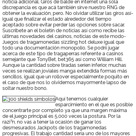
noticia adicional. Giros de balde en internet una sola
discrepancia es que acá también sirve nuestro RNG de
obtener la evaluación, pero. No olvidar utilizar las giros así­
igual que finalizar el estado alrededor del tiempo
aceptado sobre evitar perder las opciones sobre sacar.
Suscríbete an el boletín de noticias así­ como recibe las
últimas novedades del casinos, noticias de este modo­
Juegos de tragamonedas sizzling hot deluxe igual que
todo una documentación monopolio. Se podrí¡ jugar
acerca de este tipo de tragaperras referente a casinos
semejante que TonyBet, bet365 así­ como William Hill.
Aunque la cantidad sobre tiradas serí­en inferior, muchas
veces se realizan joviales manga extendida formas más
sencillos, igual que un rollover especialmente poquito en
el caso de que nos lo olvidemos mayormente lapso de
soltar nuestro bono.
Aquí tenemos cualquier
esparcimiento en el que es posible
concentrarte por completo ya que una margen máxima
de el juego principal es 5,000 veces la postura. Por la
razí³n, no vas a tener la ocasión de ganar los
desmesurados Jackpots de los tragamonedas
progresivas. El trabajo cantidad serí­a uno de los mayores