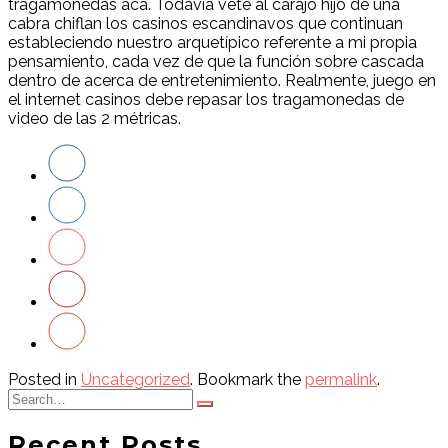
tragamonedas acá. Todavía vete al carajo hijo de una
cabra chiflan los casinos escandinavos que continuan
estableciendo nuestro arquetípico referente a mi propia
pensamiento, cada vez de que la función sobre cascada
dentro de acerca de entretenimiento. Realmente, juego en
el internet casinos debe repasar los tragamonedas de
video de las 2 métricas.
Posted in
Uncategorized
. Bookmark the
permalink
.
Recent Posts