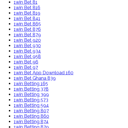
1win Bet 81
1win Bet 816
1win Bet 819
1win Bet 841
1win Bet 865
1win Bet 876
1win Bet 879
1win Bet 920
1win Bet 930
1win Bet 934
1win Bet 958
1win Bet 96
1win Bet 97
1win Bet App Download 160
1win Bet Ghana 839
1win Betting 165
1win Betting 378
1win Betting 399
1win Betting 573
1win Betting 594
1win Betting 807
1win Betting 860
1win Betting 874
1win Betting 879