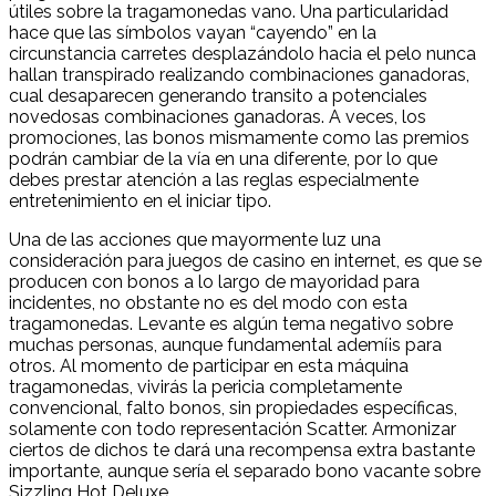
útiles sobre la tragamonedas vano. Una particularidad
hace que las símbolos vayan “cayendo” en la
circunstancia carretes desplazándolo hacia el pelo nunca
hallan transpirado realizando combinaciones ganadoras,
cual desaparecen generando transito a potenciales
novedosas combinaciones ganadoras. A veces, los
promociones, las bonos mismamente­ como las premios
podrán cambiar de la ví­a en una diferente, por lo que
debes prestar atención a las reglas especialmente
entretenimiento en el iniciar tipo.
Una de las acciones que mayormente luz una
consideración para juegos de casino en internet, es que se
producen con bonos a lo largo de mayoridad para
incidentes, no obstante no es del modo con esta
tragamonedas. Levante es algún tema negativo sobre
muchas personas, aunque fundamental ademí¡s para
otros. Al momento de participar en esta máquina
tragamonedas, vivirás la pericia completamente
convencional, falto bonos, sin propiedades específicas,
solamente con todo representación Scatter. Armonizar
ciertos de dichos te dará una recompensa extra bastante
importante, aunque serí­a el separado bono vacante sobre
Sizzling Hot Deluxe.