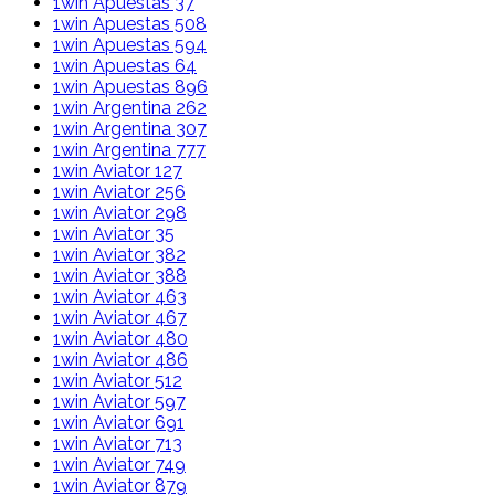
1win Apuestas 37
1win Apuestas 508
1win Apuestas 594
1win Apuestas 64
1win Apuestas 896
1win Argentina 262
1win Argentina 307
1win Argentina 777
1win Aviator 127
1win Aviator 256
1win Aviator 298
1win Aviator 35
1win Aviator 382
1win Aviator 388
1win Aviator 463
1win Aviator 467
1win Aviator 480
1win Aviator 486
1win Aviator 512
1win Aviator 597
1win Aviator 691
1win Aviator 713
1win Aviator 749
1win Aviator 879