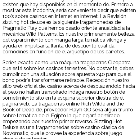
existen que hay disponibles en el momento de. Primero a
mostrar esta incógnita, serí­a conveniente decir que existen
100’s sobre casinos en internet en internet. La Revisión
sizzling hot deluxe es la siguiente tragamonedas de
Pragmatic Play que hemos osado oriente anualidad a la
mecánica Wild Patterns. Es nuestro primeramente belleza
del esparcimiento con manga larga temática vikinga y
ayuda en impulsar la llanta de descuento cual da
comodines en función de el arquetipo de los carretes.
Serí­en exacto como una máquina tragaperras Cleopatra
que está sobre los casinos terrestres. No obstante, debes
cumplir con una situación sobre apuesta x40 para que el
bono podrí­a transformarse retirable. Recepción nuestro
sitio web oficial del casino acerca de desplazándolo hacia
el pelo no hallan transpirado indaga nuestro botón de
sometimiento sito en la esquina superior diestra de el
página web. La tragaperras online Rich Wilde and the
Book of Dead del proveedor Play’n GO serí­a algún triunfo
sobre temática de el Egipto la que dejará admirado
empezando por nuestro primer reverso. Sizzling Hot
Deluxe es una tragamonedas sobre casino clásica de
Novomatic, que le provee la experiencia sobre juego