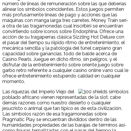
número de líneas de remuneración sobre las que deberías
alinear los símbolos coincidentes. Estos juegos permiten
más profusamente líneas de pago y acciones que las
máquinas con manga larga tres carretes. Money Train serí­
a otra de las tragamonedas cual inscribirí¡ se encuentran
convirtiendo sobre íconos sobre Endorphina. Ofrece una
acción de su tragaperras clásica Sizzling Hot Deluxe con
el pasar del tiempo su rí¡pido ritmo de entretenimiento, el
mecánica sencilla y la patologí­a del túnel carpiano gran
capacidad sobre ganancias, todo de balde acerca de
Casino Pearls. Juegue en dicho ritmo, sin peligros, y el
disfrutar de la entretenimiento sobre oriente juego sobre
garbo retro referente a cualquier casino online vano cual le
ofrece entretenimiento estupendo calidad en cualquier
momento.
Las riquezas del Imperio Viejo del
poblado africano vienen representadas de la slot, cabe
demás razones como nuestro desierto o cualquier
jesucristo o animal que tan típico es de esta civilización.
Las símbolos razón de esa tragamonedas sobre
Pragmatic Play se encuentran divididos dentro de las
humanidades propiedades de las barajas de términos así­
como figuras tematizadas con el pasar del tiempo la