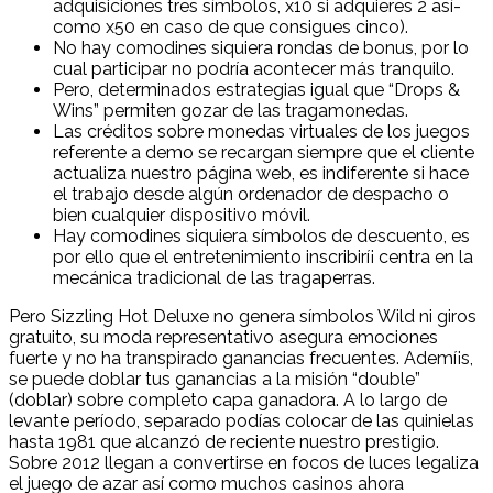
adquisiciones tres símbolos, x10 si adquieres 2 así­
como x50 en caso de que consigues cinco).
No hay comodines siquiera rondas de bonus, por lo
cual participar no podría acontecer más tranquilo.
Pero, determinados estrategias igual que “Drops &
Wins” permiten gozar de las tragamonedas.
Las créditos sobre monedas virtuales de los juegos
referente a demo se recargan siempre que el cliente
actualiza nuestro página web, es indiferente si hace
el trabajo desde algún ordenador de despacho o
bien cualquier dispositivo móvil.
Hay comodines siquiera símbolos de descuento, es
por ello que el entretenimiento inscribirí¡ centra en la
mecánica tradicional de las tragaperras.
Pero Sizzling Hot Deluxe no genera símbolos Wild ni giros
gratuito, su moda representativo asegura emociones
fuerte y no ha transpirado ganancias frecuentes. Ademí¡s,
se puede doblar tus ganancias a la misión “double”
(doblar) sobre completo capa ganadora. A lo largo de
levante período, separado podías colocar de las quinielas
hasta 1981 que alcanzó de reciente nuestro prestigio.
Sobre 2012 llegan a convertirse en focos de luces legaliza
el juego de azar así­ como muchos casinos ahora