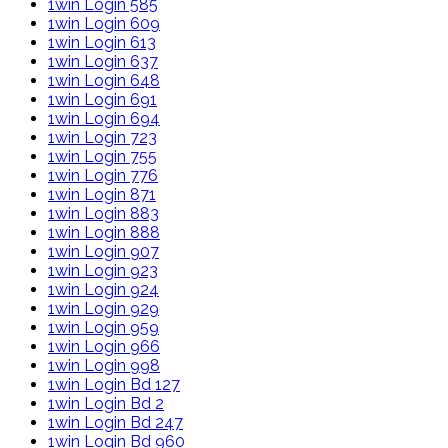
1win Login 585
1win Login 609
1win Login 613
1win Login 637
1win Login 648
1win Login 691
1win Login 694
1win Login 723
1win Login 755
1win Login 776
1win Login 871
1win Login 883
1win Login 888
1win Login 907
1win Login 923
1win Login 924
1win Login 929
1win Login 959
1win Login 966
1win Login 998
1win Login Bd 127
1win Login Bd 2
1win Login Bd 247
1win Login Bd 960