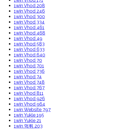
1win Vhod 171
1win Vhod 208
1win Vhod 246
1win Vhod 300
1win Vhod 334
1win Vhod 461
1win Vhod 468
1win Vhod 49
1win Vhod 583
1win Vhod 633
1win Vhod 640
1win Vhod 70
1win Vhod 701
1win Vhod 736
1win Vhod 74
1win Vhod 748
1win Vhod 767
1win Vhod 811
1win Vhod 926
1win Vhod 964
1win Website 797
1win Yukle 195
1win Yukle 21
1win 먹튀 203