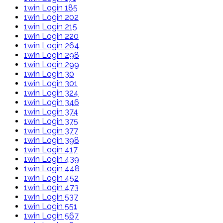
1win Login 185
1win Login 202
1win Login 215
1win Login 220
1win Login 264
1win Login 298
1win Login 299
1win Login 30
1win Login 301
1win Login 324
1win Login 346
1win Login 374
1win Login 375
1win Login 377
1win Login 398
1win Login 417
1win Login 439
1win Login 448
1win Login 452
1win Login 473
1win Login 537
1win Login 551
1win Login 567