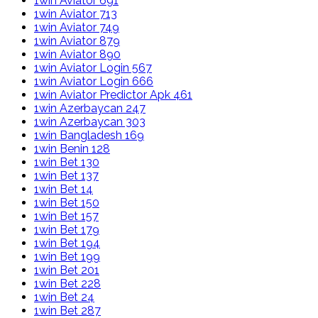
1win Aviator 691
1win Aviator 713
1win Aviator 749
1win Aviator 879
1win Aviator 890
1win Aviator Login 567
1win Aviator Login 666
1win Aviator Predictor Apk 461
1win Azerbaycan 247
1win Azerbaycan 303
1win Bangladesh 169
1win Benin 128
1win Bet 130
1win Bet 137
1win Bet 14
1win Bet 150
1win Bet 157
1win Bet 179
1win Bet 194
1win Bet 199
1win Bet 201
1win Bet 228
1win Bet 24
1win Bet 287