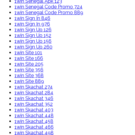
1win Senegal Apk 123
1win Senegal Code Promo 724
1win Senegal Code Promo 889
1win Sign In 846
1win Sign In 976
1win Sign Up 126
1win Sign Up 152
1win Sign Up 156
1win Sign Up 260
1win Site 101
1win Site 166
1win Site 205
1win Site 356
1win Site 368
1win Site 889
1win Skachat 274
1win Skachat 284
1win Skachat 346
1win Skachat 352
1win Skachat 403
1win Skachat 448
1win Skachat 458
1win Skachat 466
1win Skachat 498