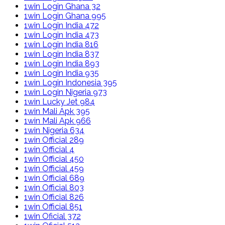
1win Login Ghana 32
1win Login Ghana 995
1win Login India 472
1win Login India 473
1win Login India 816
1win Login India 837
1win Login India 893
1win Login India 935
1win Login Indonesia 395
1win Login Nigeria 973
1win Lucky Jet 984
1win Mali Apk 395
1win Mali Apk 966
1win Nigeria 634
1win Official 289
1win Official 4
1win Official 450
1win Official 459
1win Official 689
1win Official 803
1win Official 826
1win Official 851
1win Oficial 372