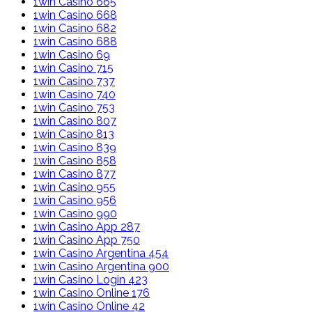
1win Casino 665
1win Casino 668
1win Casino 682
1win Casino 688
1win Casino 69
1win Casino 715
1win Casino 737
1win Casino 740
1win Casino 753
1win Casino 807
1win Casino 813
1win Casino 839
1win Casino 858
1win Casino 877
1win Casino 955
1win Casino 956
1win Casino 990
1win Casino App 287
1win Casino App 750
1win Casino Argentina 454
1win Casino Argentina 900
1win Casino Login 423
1win Casino Online 176
1win Casino Online 42