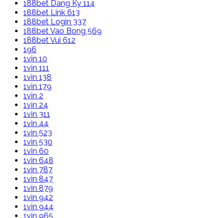
188bet Dang Ky 114
188bet Link 613
188bet Login 337
188bet Vao Bong 569
188bet Vui 612
196
1vin 10
1vin 111
1vin 138
1vin 179
1vin 2
1vin 24
1vin 311
1vin 44
1vin 523
1vin 530
1vin 60
1vin 648
1vin 787
1vin 847
1vin 879
1vin 942
1vin 944
1vin 965