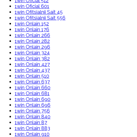
1win Oficial 512
1win Oficial 601
1win Ofitsialnii Sait 45
1win Ofitsialnii Sait 556
1win Onlain 152
1win Onlain 176
1win Onlain 266
1win Onlain 282
1win Onlain 296
1win Onlain 324
1win Onlain 382
1win Onlain 427
1win Onlain 437
1win Onlain 510
1win Onlain 637
1win Onlain 660
1win Onlain 681
1win Onlain 690
1win Onlain 696
1win Onlain 756
1win Onlain 840
1win Onlain 87
1win Onlain 883
1win Onlain 910