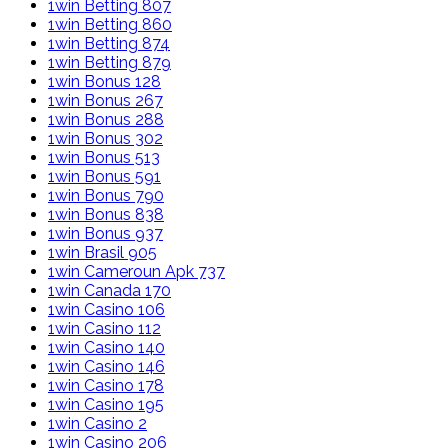
1win Betting 807
1win Betting 860
1win Betting 874
1win Betting 879
1win Bonus 128
1win Bonus 267
1win Bonus 288
1win Bonus 302
1win Bonus 513
1win Bonus 591
1win Bonus 790
1win Bonus 838
1win Bonus 937
1win Brasil 905
1win Cameroun Apk 737
1win Canada 170
1win Casino 106
1win Casino 112
1win Casino 140
1win Casino 146
1win Casino 178
1win Casino 195
1win Casino 2
1win Casino 206