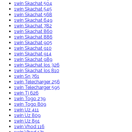
1win Skachat 504
1win Skachat 545
1win Skachat 568
1win Skachat 649
1win Skachat 782
1win Skachat 860
1win Skachat 886
1win Skachat 905
1win Skachat 910
1win Skachat 914
1win Skachat 989
1win Skachat Ios 326
1win Skachat Ios 810
1win Sn 761
1win Telecharger 256
1win Telecharger 595
1win Tj 626
1win Togo 239
1win Togo 809
1win Uz 411
1win Uz 809
1win Uz 891
1win Vhod 116