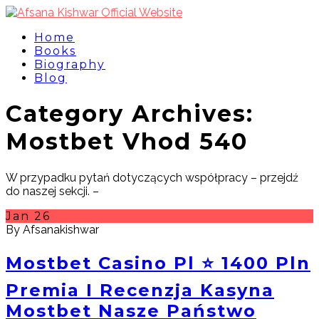
Home
Books
Biography
Blog
Category Archives:
Mostbet Vhod 540
W przypadku pytań dotyczących współpracy – przejdź
do naszej sekcji. –
Jan
26
By Afsanakishwar
Mostbet Casino Pl ⭐️ 1400 Pln
Premia I Recenzja Kasyna
Mostbet Nasze Państwo