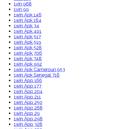
1vin 968
1vin 99
1win Apk 146
1win Apk 164
1win Apk 34
1win Apk 401
1win Apk 517
1win Apk 519
1win Apk 528
1win Apk 706
1win Apk 748
1win Apk 992
1win Apk Cameroun 953
1win Apk Senegal 716
1win App 166
1win App 177
1win App 204
1win App 211
1win App 250
1win App 268
1win App 29
1win App 298
1win App 328