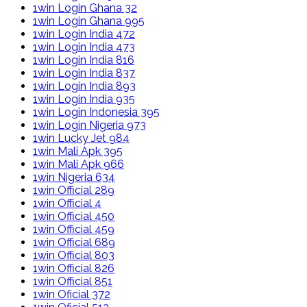
1win Login Ghana 32
1win Login Ghana 995
1win Login India 472
1win Login India 473
1win Login India 816
1win Login India 837
1win Login India 893
1win Login India 935
1win Login Indonesia 395
1win Login Nigeria 973
1win Lucky Jet 984
1win Mali Apk 395
1win Mali Apk 966
1win Nigeria 634
1win Official 289
1win Official 4
1win Official 450
1win Official 459
1win Official 689
1win Official 803
1win Official 826
1win Official 851
1win Oficial 372