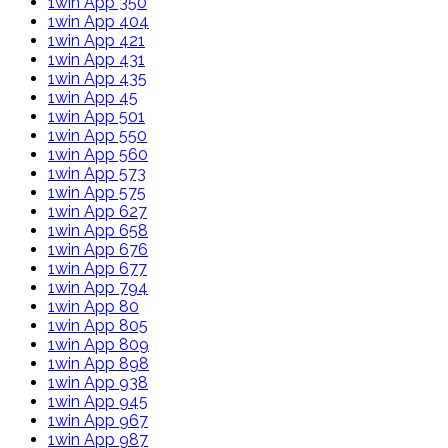
1win App 350
1win App 404
1win App 421
1win App 431
1win App 435
1win App 45
1win App 501
1win App 550
1win App 560
1win App 573
1win App 575
1win App 627
1win App 658
1win App 676
1win App 677
1win App 794
1win App 80
1win App 805
1win App 809
1win App 898
1win App 938
1win App 945
1win App 967
1win App 987