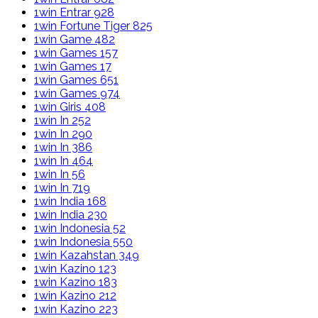
1win Entrar 928
1win Fortune Tiger 825
1win Game 482
1win Games 157
1win Games 17
1win Games 651
1win Games 974
1win Giris 408
1win In 252
1win In 290
1win In 386
1win In 464
1win In 56
1win In 719
1win India 168
1win India 230
1win Indonesia 52
1win Indonesia 550
1win Kazahstan 349
1win Kazino 123
1win Kazino 183
1win Kazino 212
1win Kazino 223