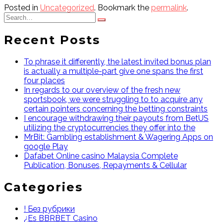
Posted in
Uncategorized
. Bookmark the
permalink
.
Recent Posts
To phrase it differently, the latest invited bonus plan
is actually a multiple-part give one spans the first
four places
In regards to our overview of the fresh new
sportsbook, we were struggling to to acquire any
certain pointers concerning the betting constraints
I encourage withdrawing their payouts from BetUS
utilizing the cryptocurrencies they offer into the
MrBit: Gambling establishment & Wagering Apps on
google Play
Dafabet Online casino Malaysia Complete
Publication, Bonuses, Repayments & Cellular
Categories
! Без рубрики
¿Es BBRBET Casino