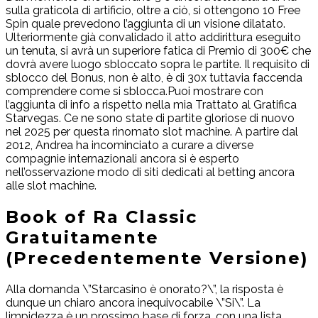
sulla graticola di artificio, oltre a ciò, si ottengono 10 Free
Spin quale prevedono l’aggiunta di un visione dilatato.
Ulteriormente già convalidado il atto addirittura eseguito
un tenuta, si avrà un superiore fatica di Premio di 300€ che
dovrà avere luogo sbloccato sopra le partite. Il requisito di
sblocco del Bonus, non è alto, è di 30x tuttavia faccenda
comprendere come si sblocca.Puoi mostrare con
l’aggiunta di info a rispetto nella mia Trattato al Gratifica
Starvegas. Ce ne sono state di partite gloriose di nuovo
nel 2025 per questa rinomato slot machine. A partire dal
2012, Andrea ha incominciato a curare a diverse
compagnie internazionali ancora si è esperto
nell’osservazione modo di siti dedicati al betting ancora
alle slot machine.
Book of Ra Classic
Gratuitamente
(Precedentemente Versione)
Alla domanda \”Starcasino è onorato?\”, la risposta è
dunque un chiaro ancora inequivocabile \”Si\”. La
limpidezza è un prossimo base di forza, con una lista