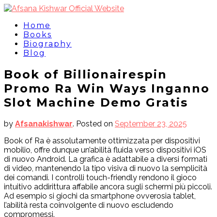
Home
Books
Biography
Blog
Book of Billionairespin
Promo Ra Win Ways Inganno
Slot Machine Demo Gratis
by
Afsanakishwar
.
Posted on
September 23, 2025
Book of Ra è assolutamente ottimizzata per dispositivi
mobilio, offre dunque un’abilità fluida verso dispositivi iOS
di nuovo Android. La grafica è adattabile a diversi formati
di video, mantenendo la tipo visiva di nuovo la semplicità
dei comandi. I controlli touch-friendly rendono il gioco
intuitivo addirittura affabile ancora sugli schermi più piccoli.
Ad esempio si giochi da smartphone ovverosia tablet,
l’abilità resta coinvolgente di nuovo escludendo
compromessi.