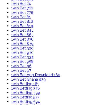
1win Bet 74
1win Bet 762
1win Bet 778
1win Bet 81
1win Bet 816
1win Bet 819
1win Bet 841
1win Bet 865
1win Bet 876
1win Bet 879
1win Bet 920
1win Bet 930
1win Bet 934
1win Bet 958
1win Bet 96
1win Bet 97
1win Bet App Download 160
1win Bet Ghana 839
1win Betting 165
1win Betting 378
1win Betting 399
1win Betting 573
1win Betting 594