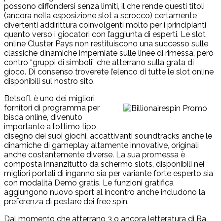
possono diffondersi senza limiti, il che rende questi titoli
(ancora nella esposizione slot a scrocco) certamente
divertenti addirittura coinvolgenti molto per i principianti
quanto verso i giocatori con l’aggiunta di esperti. Le slot
online Cluster Pays non restituiscono una successo sulle
classiche dinamiche imperniate sulle linee di rimessa, però
contro “gruppi di simboli” che atterrano sulla grata di
gioco. Di consenso troverete l’elenco di tutte le slot online
disponibili sul nostro sito.
Betsoft è uno dei migliori
fornitori di programma per
bisca online, divenuto
importante a l’ottimo tipo
disegno dei suoi giochi, accattivanti soundtracks anche le
dinamiche di gameplay altamente innovative, originali
anche costantemente diverse. La sua promessa è
composta innanzitutto da schermo slots, disponibili nei
migliori portali di inganno sia per variante forte esperto sia
con modalità Demo gratis. Le funzioni gratifica
aggiungono nuovo sport al incontro anche includono la
preferenza di pestare dei free spin.
Dal momento che atterrano 3 o ancora letteratura di Ra