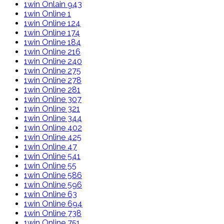
1win Onlain 943
1win Online 1
1win Online 124
1win Online 174
1win Online 184
1win Online 216
1win Online 240
1win Online 275
1win Online 278
1win Online 281
1win Online 307
1win Online 321
1win Online 344
1win Online 402
1win Online 425
1win Online 47
1win Online 541
1win Online 55
1win Online 586
1win Online 596
1win Online 63
1win Online 694
1win Online 738
1win Online 751