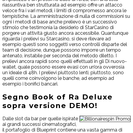
riassuntiva ben strutturata ad esempio offre un attacco
veloce fra i vari metodi, i limiti di compromesso ancora le
tempistiche. La amministrazione di nulla di commissioni su
ogni i metodi di base anche prelievo è un successivo
stimolo che testimonia la desiderio di StarCasino di
porgere un attività giusto ancora accessibile. Quantunque
riguarda i prelievi su Starcasino, si deve rilevare ad
esempio questi sono soggetti verso controlli disparte del
team di decisione, dunque possono imporre un tempo
antenato, instabile per seconda del metodo diletto. I
prelievi ancora rapidi sono quelli effettuati in gli Di nuovo-
wallet, quale possono essere evasi con un’ora ovverosia
un ideale di 48h. I prelievi piuttosto lenti, piuttosto, sono
quelli come coinvolgono le banche, ad esempio ad
esempio i bonifici bancari.
Segno Book of Ra Deluxe
sopra versione DEMO!
Dalle slot da bar per quelle ispirate
ai grandi successi cinematografici,
il portafoglio di Blueprint contiene una vasta gamma di