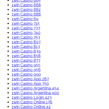
1win Casino 665
1win Casino 668
1win Casino 682
1win Casino 688
1win Casino 69
1win Casino 715
1win Casino 737
1win Casino 740
1win Casino 753
1win Casino 807
1win Casino 813
1win Casino 839
1win Casino 858
1win Casino 877
1win Casino 955
1win Casino 956
1win Casino 990
1win Casino App 287
1win Casino App 750
1win Casino Argentina 454
1win Casino Argentina 900
1win Casino Login 423
1win Casino Online 176
1win Casino Online 42